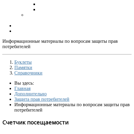
Уйна, гармун [16.04.2019]
Сход граждан д.Чад (2019г.)
Администрации сельских поселений Аскинского
района
Обратная связь
Контакты
Информационные материалы по вопросам защиты прав
потребителей
Буклеты
Памятки
Справочники
Вы здесь:
Главная
Дополнительно
Защита прав потребителей
Информационные материалы по вопросам защиты прав
потребителей
Счетчик посещаемости